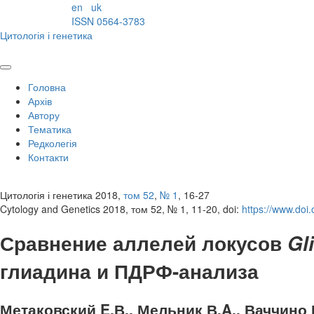
en
uk
ISSN 0564-3783
Цитологія і генетика
Головна
Архів
Автору
Тематика
Редколегія
Контакти
Цитологія і генетика 2018,
том 52
,
№ 1
, 16-27
Cytology and Genetics 2018, том 52, № 1, 11-20, doi:
https://www.do
Сравнение аллелей локусов
Gli
глиадина и ПДРФ-анализа
Метаковский E.В., Мельник В.A., Ваччино 