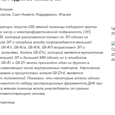
Испания
 сортов, Сант-Анжело Лодиджиано, Италия
ующих локусов (Gli) мягкой пшеницы кодируют группы
Ци
по числу и электрофоретической подвижности (ЭП)
2
li, которые различаются только по ЭП одного из
шая ЭП γ-глиадина всегда сопровождается меньшей
li-A1i, Gli-A1a, Gli-A1k, Gli-A1f возрастает ЭП и
Cy
 аллелями. Аллель Gli-D1c, который является мутантным
20
меньшей ЭП и большей ММ одного из γ-глиадинов.
do
li-A1 и Gli-D1 могли произойти один из другого в
 изменяющих число внутригенных повторов. Увеличение
даемое в присутствии аллеля Gli-D1d, является
 полипептид. Показано, что некоторые аллели одного
различаются по набору рестрикционных фрагментов ДНК при
а мягкая пшеница могла унаследовать от разных
оответствующего генома.
 пшеница