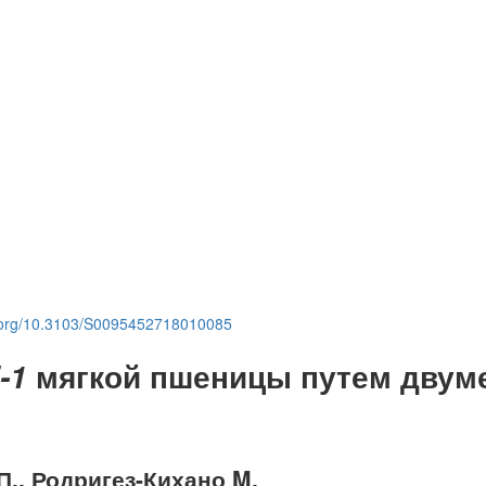
i.org/10.3103/S0095452718010085
мягкой пшеницы путем двум
-1
П., Родригез-Кихано M.