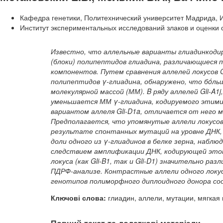
Кафедра генетики, Политехнический университет Мадрида, 
Институт экспериментальных исследований злаков и оценки
Известно, что аллельные варианты глиадинкодир
(блоки) полипептидов глиадина, различающиеся 
компонентов. Путем сравнения аллелей локусов G
полипептидов γ-глиадина, обнаружено, что бóль
молекулярной массой (ММ). B ряду аллелей Gli-A1j, G
уменьшается ММ γ-глиадина, кодируемого этими
вариантом аллеля Gli-D1a, отличается от него 
Предполагается, что упомянутые аллели локусов G
результате спонтанных мутаций на уровне ДНК,
доли одного из γ-глиадинов в белке зерна, наблю
следствием амплификации ДНК, кодирующей этот
локуса (как Gli-B1, так и Gli-D1) значительно 
ПДРФ-анализе. Контрастные аллели одного локус
генотипов полиморфного диплоидного донора с
Ключові слова:
глиадин, аллели, мутации, мягкая