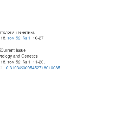
тологія і генетика
018,
том 52
,
№ 1
, 16-27
tology and Genetics
18, том 52, № 1, 11-20,
i:
10.3103/S0095452718010085