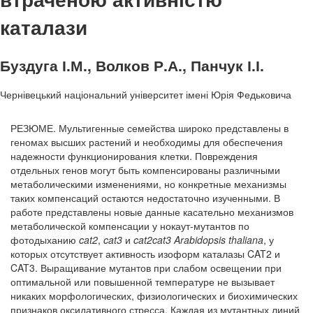
каталази
Буздуга І.М., Волков Р.А., Панчук І.І.
Чернівецький національний університет імені Юрія Федьковича
РЕЗЮМЕ. Мультигенные семейства широко представлены в
геномах высших растений и необходимы для обеспечения
надежности функционирования клетки. Повреждения
отдельных генов могут быть компенсированы различными
метаболическими изменениями, но конкретные механизмы
таких компенсаций остаются недостаточно изученными. В
работе представлены новые данные касательно механизмов
метаболической компенсации у нокаут-мутантов по
фотодыханию
cat2
,
cat3
и
cat2cat3 Arabidopsis thaliana
, у
которых отсутствует активность изоформ каталазы CAT2 и
CAT3. Выращивание мутантов при слабом освещении при
оптимальной или повышенной температуре не вызывает
никаких морфологических, физиологических и биохимических
признаков оксидативного стресса. Каждая из мутантных линий