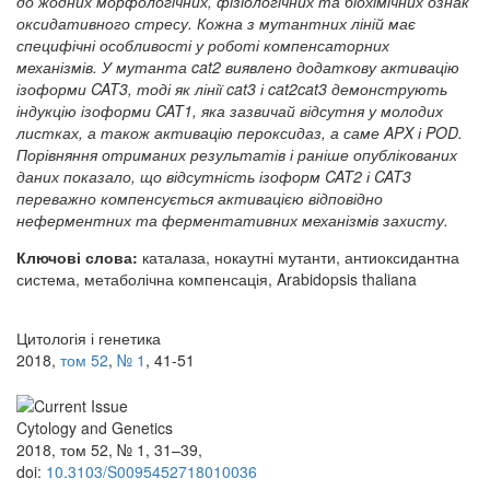
до жодних морфологічних, фізіологічних та біохімічних ознак
оксидативного стресу. Кожна з мутантних ліній має
специфічні особливості у роботі компенсаторних
механізмів. У мутанта cat2 виявлено додаткову активацію
ізоформи CAT3, тоді як лінії cat3 і cat2cat3 демонструють
індукцію ізоформи CAT1, яка зазвичай відсутня у молодих
листках, а також активацію пероксидаз, а саме APX і POD.
Порівняння отриманих результатів і раніше опублікованих
даних показало, що відсутність ізоформ CAT2 і CAT3
переважно компенсується активацією відповідно
неферментних та ферментативних механізмів захисту.
Ключові слова:
каталаза, нокаутні мутанти, антиоксидантна
система, метаболічна компенсація, Arabidopsis thaliana
Цитологія і генетика
2018,
том 52
,
№ 1
, 41-51
Cytology and Genetics
2018, том 52, № 1, 31–39,
doi:
10.3103/S0095452718010036