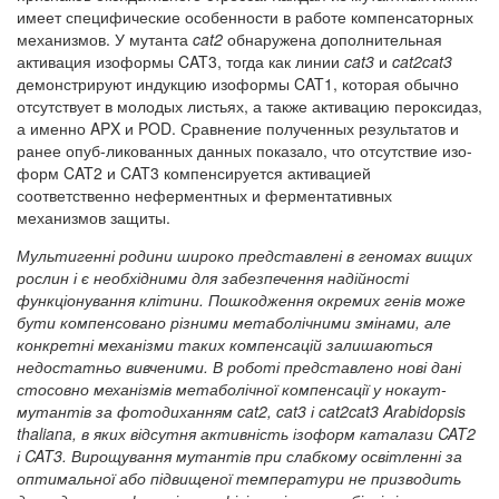
имеет специфические особенности в работе компенсаторных
механизмов. У мутанта
cat2
обнаружена дополнительная
активация изоформы CAT3, тогда как линии
cat3
и
cat2cat3
демонстрируют индукцию изоформы CAT1, которая обычно
отсутствует в молодых листьях, а также активацию пероксидаз,
а именно APX и POD. Сравнение полученных результатов и
ранее опуб-ликованных данных показало, что отсутствие изо-
форм CAT2 и CAT3 компенсируется активацией
соответственно неферментных и ферментативных
механизмов защиты.
Мультигенні родини широко представлені в геномах вищих
рослин і є необхідними для забезпечення надійності
функціонування клітини. Пошкодження окремих генів може
бути компенсовано різними метаболічними змінами, але
конкретні механізми таких компенсацій залишаються
недостатньо вивченими. В роботі представлено нові дані
стосовно механізмів метаболічної компенсації у нокаут-
мутантів за фотодиханням cat2, cat3 і cat2cat3 Arabidopsis
thaliana, в яких відсутня активність ізоформ каталази CAT2
і CAT3. Вирощування мутантів при слабкому освітленні за
оптимальної або підвищеної температури не призводить