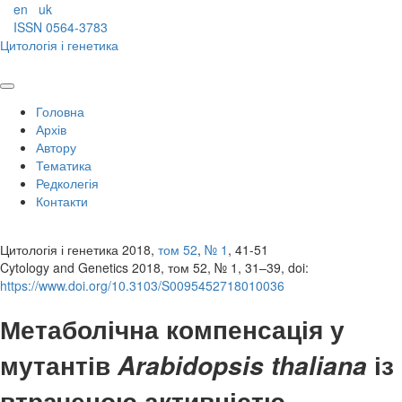
en
uk
ISSN 0564-3783
Цитологія і генетика
Головна
Архів
Автору
Тематика
Редколегія
Контакти
Цитологія і генетика 2018,
том 52
,
№ 1
, 41-51
Cytology and Genetics 2018, том 52, № 1, 31–39, doi:
https://www.doi.org/10.3103/S0095452718010036
Метаболічна компенсація у
мутантів
із
Arabidopsis thaliana
втраченою активністю