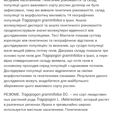
популяції цього важливого сорту рослин дотепер не було
зафіксовано, тому ми вивчали генетичне різноманіття, склад
популяції та морфологічну мінливість 14 географічних
популяцій
Tragopogon graminifolius
в Ірані. Аналіз
молекулярної дисперсії та аналіз генетичного різноманіття
продемонстрували значні молекулярні відмінності між
дослідженими популяціями. Тест Мантеля показав суттєву
кореляцію між генетичною та географічною відстанню в
досліджуваних популяціях та визначив, що сусідні популяції
мали вищий рівень потоку генів. Діаграма складу показала три
основні пули генів для
Tragopogon graminifolius
в Ірані, а пере-
вірка співвідношення складу виявила, що потік генів в
основному проходив серед популяцій з однаковим потоком.
Досліджувані популяції значно відрізнялися за своїми
морфологічними та генетичними ознаками. Результати даного
дослідження можуть знадобитися для майбутнього
збереження цього важливого сорту рослин.
РЕЗЮМЕ.
Tragopogon graminifolius
DC. – это сорт лекарствен-
ных растений рода
Tragopogon
L. (Asteraceae), который растет
в различных регионах Ирана и чрезвычайно широко
используется местным населением. Генетическое