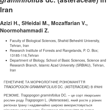
Iran
Azizi H., SHeidai M., Mozaffarian V.,
Noormohammadi Z.
Faculty of Biological Sciences, Shahid Beheshti University,
Tehran, Iran
Research Institute of Forests and Rangelands, P. O. Box;
13185-116,Tehran
Department of Biology, School of Basic Sciences, Science and
Research Branch, Islamic Azad University (SRBIAU), Tehran,
Iran
ГЕНЕТИЧНЕ ТА МОРФОЛОГІЧНЕ РІЗНОМАНІТТЯ
TRAGOPOGON GRAMINIFOLIUS
DC. (ASTERACEAE) В ІРАНІ
РЕЗЮМЕ.
Tragopogon graminifolius
DC. – це сорт лікарських
рослин роду
Tragopogon
L. (Asteraceae), який росте у різних
регіонах Ірану і надзвичайно широко використовується
місцевим населенням. Генетичне різноманіття та склад