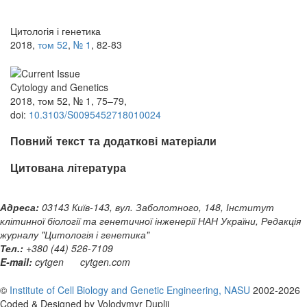
Цитологія і генетика
2018,
том 52
,
№ 1
, 82-83
Cytology and Genetics
2018, том 52, № 1, 75–79,
doi:
10.3103/S0095452718010024
Повний текст та додаткові матеріали
Цитована література
Адреса:
03143 Київ-143, вул. Заболотного, 148, Інститут
клітинної біології та генетичної інженерії НАН України, Редакція
журналу "Цитологія і генетика"
Тел.:
+380 (44) 526-7109
E-mail:
cytgen
cytgen.com
©
Institute of Cell Biology and Genetic Engineering, NASU
2002-2026
Coded & Designed by Volodymyr Duplij