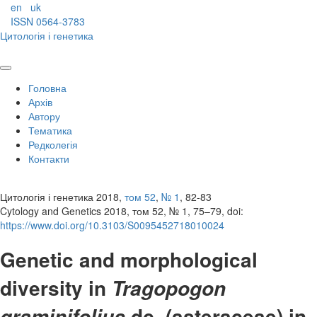
en
uk
ISSN 0564-3783
Цитологія і генетика
Головна
Архів
Автору
Тематика
Редколегія
Контакти
Цитологія і генетика 2018,
том 52
,
№ 1
, 82-83
Cytology and Genetics 2018, том 52, № 1, 75–79, doi:
https://www.doi.org/10.3103/S0095452718010024
Genetic and morphological
diversity in
Tragopogon
dc. (asteraceae) in
graminifolius