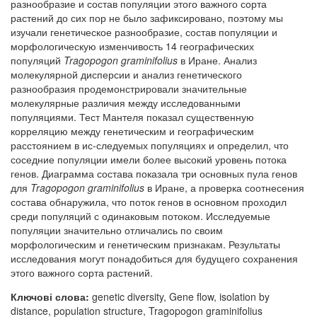
разнообразие и состав популяции этого важного сорта
растений до сих пор не было зафиксировано, поэтому мы
изучали генетическое разнообразие, состав популяции и
морфологическую изменчивость 14 географических
популяций
Tragopogon graminifolius
в Иране. Анализ
молекулярной дисперсии и анализ генетического
разнообразия продемонстрировали значительные
молекулярные различия между исследованными
популяциями. Тест Мантеля показал существенную
корреляцию между генетическим и географическим
расстоянием в ис-следуемых популяциях и определил, что
соседние популяции имели более высокий уровень потока
генов. Диаграмма состава показала три основных пула генов
для
Tragopogon graminifolius
в Иране, а проверка соотнесения
состава обнаружила, что поток генов в основном проходил
среди популяций с одинаковым потоком. Исследуемые
популяции значительно отличались по своим
морфологическим и генетическим признакам. Результаты
исследования могут понадобиться для будущего сохранения
этого важного сорта растений.
Ключові слова:
genetic diversity, Gene flow, isolation by
distance, population structure, Tragopogon graminifolius