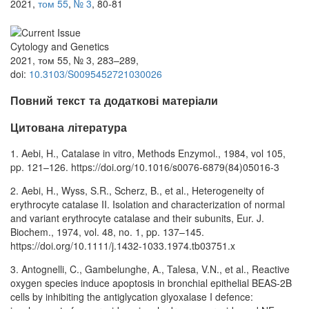
2021,
том 55
,
№ 3
, 80-81
Cytology and Genetics
2021, том 55, № 3, 283–289,
doi:
10.3103/S0095452721030026
Повний текст та додаткові матеріали
Цитована література
1. Aebi, H., Catalase in vitro, Methods Enzymol., 1984, vol 105,
pp. 121–126. https://doi.org/10.1016/s0076-6879(84)05016-3
2. Aebi, H., Wyss, S.R., Scherz, B., et al., Heterogeneity of
erythrocyte catalase II. Isolation and characterization of normal
and variant erythrocyte catalase and their subunits, Eur. J.
Biochem., 1974, vol. 48, no. 1, pp. 137–145.
https://doi.org/10.1111/j.1432-1033.1974.tb03751.x
3. Antognelli, C., Gambelunghe, A., Talesa, V.N., et al., Reactive
oxygen species induce apoptosis in bronchial epithelial BEAS-2B
cells by inhibiting the antiglycation glyoxalase I defence: