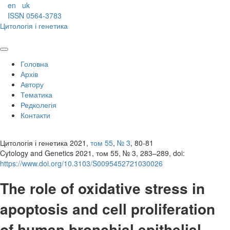
en
uk
ISSN 0564-3783
Цитологія і генетика
Головна
Архів
Автору
Тематика
Редколегія
Контакти
Цитологія і генетика 2021,
том 55
,
№ 3
, 80-81
Cytology and Genetics 2021, том 55, № 3, 283–289, doi:
https://www.doi.org/10.3103/S0095452721030026
The role of oxidative stress in
apoptosis and cell proliferation
of human bronchial epithelial