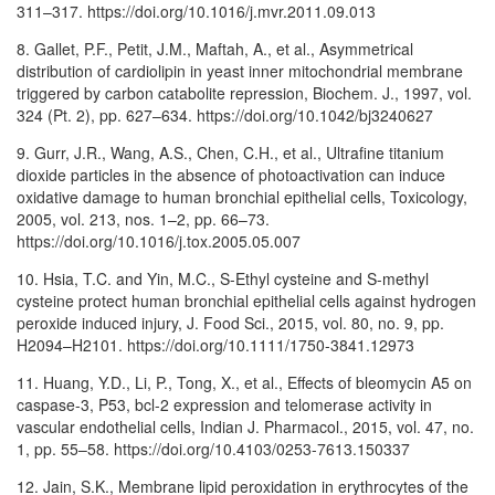
311–317. https://doi.org/10.1016/j.mvr.2011.09.013
8. Gallet, P.F., Petit, J.M., Maftah, A., et al., Asymmetrical
distribution of cardiolipin in yeast inner mitochondrial membrane
triggered by carbon catabolite repression, Biochem. J., 1997, vol.
324 (Pt. 2), pp. 627–634. https://doi.org/10.1042/bj3240627
9. Gurr, J.R., Wang, A.S., Chen, C.H., et al., Ultrafine titanium
dioxide particles in the absence of photoactivation can induce
oxidative damage to human bronchial epithelial cells, Toxicology,
2005, vol. 213, nos. 1–2, pp. 66–73.
https://doi.org/10.1016/j.tox.2005.05.007
10. Hsia, T.C. and Yin, M.C., S-Ethyl cysteine and S-methyl
cysteine protect human bronchial epithelial cells against hydrogen
peroxide induced injury, J. Food Sci., 2015, vol. 80, no. 9, pp.
H2094–H2101. https://doi.org/10.1111/1750-3841.12973
11. Huang, Y.D., Li, P., Tong, X., et al., Effects of bleomycin A5 on
caspase-3, P53, bcl-2 expression and telomerase activity in
vascular endothelial cells, Indian J. Pharmacol., 2015, vol. 47, no.
1, pp. 55–58. https://doi.org/10.4103/0253-7613.150337
12. Jain, S.K., Membrane lipid peroxidation in erythrocytes of the