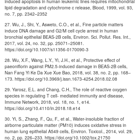
induced apoptosis in human leukemic lines requires mitochondrial
lipid degradation and cytochrome c release, Blood, 1999, vol. 93,
no. 7, pp. 2342–2352
27. Wu, J., Shi, Y., Asweto, C.O., et al., Fine particle matters
induce DNA damage and G2/M cell cycle arrest in human
bronchial epithelial BEAS-2B cells, Environ. Sci. Pollut. Res. Int.,
2017, vol. 24, no. 32, pp. 25071–25081.
https://doi.org/10.1007/s11356-0170090-3
28. Wu, X.F., Wang, L.Y., Yi, J.H., et al., Protective effect of
paeoniflorin against PM2.5-induced damage in BEAS-2B cells,
Nan Fang Yi Ke Da Xue Xue Bao, 2018, vol. 38, no. 2, pp. 168–
173. https://doi.org/10.3969/j.issn.1673-4254.2018.02.08
29. Yarosz, E.L. and Chang, C.H., The role of reactive oxygen
species in regulating T cell- mediated immunity and disease,
Immune Network, 2018, vol. 18, no. 1, e14.
https://doi.org/10.4110/in.2018.18.e14
30. Yi, S., Zhang, F., Qu, F., et al., Water-insoluble fraction of
airborne particulate matter (PM10) induces oxidative stress in
human lung epithelial A549 cells, Environ. Toxicol., 2014, vol. 29,
no. 2, pp. 226–233. https://doi.org/10.1002/tox.21750