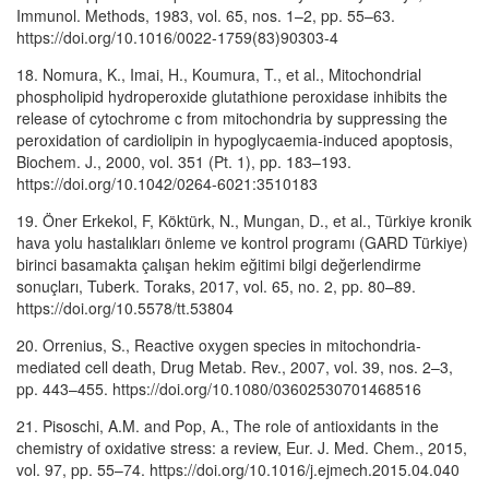
Immunol. Methods, 1983, vol. 65, nos. 1–2, pp. 55–63.
https://doi.org/10.1016/0022-1759(83)90303-4
18. Nomura, K., Imai, H., Koumura, T., et al., Mitochondrial
phospholipid hydroperoxide glutathione peroxidase inhibits the
release of cytochrome c from mitochondria by suppressing the
peroxidation of cardiolipin in hypoglycaemia-induced apoptosis,
Biochem. J., 2000, vol. 351 (Pt. 1), pp. 183–193.
https://doi.org/10.1042/0264-6021:3510183
19. Öner Erkekol, F, Köktürk, N., Mungan, D., et al., Türkiye kronik
hava yolu hastalıkları önleme ve kontrol programı (GARD Türkiye)
birinci basamakta çalışan hekim eğitimi bilgi değerlendirme
sonuçları, Tuberk. Toraks, 2017, vol. 65, no. 2, pp. 80–89.
https://doi.org/10.5578/tt.53804
20. Orrenius, S., Reactive oxygen species in mitochondria-
mediated cell death, Drug Metab. Rev., 2007, vol. 39, nos. 2–3,
pp. 443–455. https://doi.org/10.1080/03602530701468516
21. Pisoschi, A.M. and Pop, A., The role of antioxidants in the
chemistry of oxidative stress: a review, Eur. J. Med. Chem., 2015,
vol. 97, pp. 55–74. https://doi.org/10.1016/j.ejmech.2015.04.040