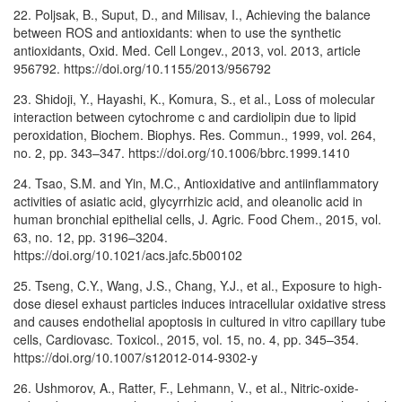
22. Poljsak, B., Suput, D., and Milisav, I., Achieving the balance
between ROS and antioxidants: when to use the synthetic
antioxidants, Oxid. Med. Cell Longev., 2013, vol. 2013, article
956792. https://doi.org/10.1155/2013/956792
23. Shidoji, Y., Hayashi, K., Komura, S., et al., Loss of molecular
interaction between cytochrome c and cardiolipin due to lipid
peroxidation, Biochem. Biophys. Res. Commun., 1999, vol. 264,
no. 2, pp. 343–347. https://doi.org/10.1006/bbrc.1999.1410
24. Tsao, S.M. and Yin, M.C., Antioxidative and antiinflammatory
activities of asiatic acid, glycyrrhizic acid, and oleanolic acid in
human bronchial epithelial cells, J. Agric. Food Chem., 2015, vol.
63, no. 12, pp. 3196–3204.
https://doi.org/10.1021/acs.jafc.5b00102
25. Tseng, C.Y., Wang, J.S., Chang, Y.J., et al., Exposure to high-
dose diesel exhaust particles induces intracellular oxidative stress
and causes endothelial apoptosis in cultured in vitro capillary tube
cells, Cardiovasc. Toxicol., 2015, vol. 15, no. 4, pp. 345–354.
https://doi.org/10.1007/s12012-014-9302-y
26. Ushmorov, A., Ratter, F., Lehmann, V., et al., Nitric-oxide-