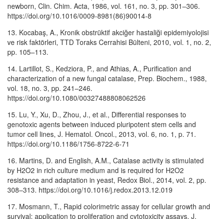
newborn, Clin. Chim. Acta, 1986, vol. 161, no. 3, pp. 301–306.
https://doi.org/10.1016/0009-8981(86)90014-8
13. Kocabaş, A., Kronik obstrüktif akciğer hastaliği epidemiyolojisi
ve risk faktörleri, TTD Toraks Cerrahisi Bülteni, 2010, vol. 1, no. 2,
pp. 105–113.
14. Lartillot, S., Kedziora, P., and Athias, A., Purification and
characterization of a new fungal catalase, Prep. Biochem., 1988,
vol. 18, no. 3, pp. 241–246.
https://doi.org/10.1080/00327488808062526
15. Lu, Y., Xu, D., Zhou, J., et al., Differential responses to
genotoxic agents between induced pluripotent stem cells and
tumor cell lines, J. Hematol. Oncol., 2013, vol. 6, no. 1, p. 71.
https://doi.org/10.1186/1756-8722-6-71
16. Martins, D. and English, A.M., Catalase activity is stimulated
by H2O2 in rich culture medium and is required for H2O2
resistance and adaptation in yeast, Redox Biol., 2014, vol. 2, pp.
308–313. https://doi.org/10.1016/j.redox.2013.12.019
17. Mosmann, T., Rapid colorimetric assay for cellular growth and
survival: application to proliferation and cytotoxicity assays, J.