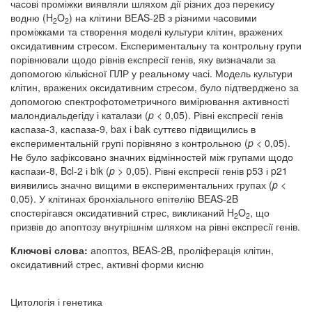
часові проміжки виявляли шляхом дії різних доз перекису
водню (H
O
) на клітини ВEAS-2B з різними часовими
2
2
проміжками та створення моделі культури клітин, вражених
оксидативним стресом. Експериментальну та контрольну групи
порівнювали щодо рівнів експресії генів, яку визначали за
допомогою кількісної ПЛР у реальному часі. Модель культури
клітин, вражених оксидативним стресом, було підтверджено за
допомогою спектрофотометричного вимірювання активності
малондиальдегіду і каталази (
p
< 0,05). Рівні експресії генів
каспаза-3, каспаза-9, bax і bak суттєво підвищились в
експериментальній групі порівняно з контрольною (
p
< 0,05).
Не було зафіксовано значних відмінностей між групами щодо
каспази-8, Bcl-2 і bik (
p
> 0,05). Рівні експресії генів p53 і p21
виявились значно вищими в експериментальних групах (
p
<
0,05). У клітинах бронхіального епітелію BEAS-2B
спостерігався оксидативний стрес, викликаний H
O
, що
2
2
призвів до апоптозу внутрішнім шляхом на рівні експресії генів.
Ключові слова:
апоптоз, BEAS-2B, проліферація клітин,
оксидативний стрес, активні форми кисню
Цитологія і генетика