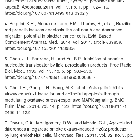
involvement of superoxide anion, hydrogen peroxide and NF-
kappaB, Apoptosis, 2014, vol. 19, no. 1, pp. 102–116.
https://doi.org/10.1007/s10495-013-0902-y
4. Begnini, K.R., Moura de Leon, P.M., Thurow, H., et al., Brazilian
red propolis induces apoptosis-like cell death and decreases
migration potential in bladder cancer cells, Evid. Based
Complement Alternat. Med., 2014, vol. 2014, article 639856.
https://doi.org/10.1155/2014/639856
5. Chen, J.J., Bertrand, H., and Yu, B.P., Inhibition of adenine
nucleotide translocator by lipid peroxidation products, Free Radic.
Biol. Med., 1995, vol. 19, no. 5, pp. 583–590.
https://doi.org/10.1016/0891-5849(95)00066-7
6. Cho, I.H., Gong, J.H., Kang, M.K., et al., Astragalin inhibits
airway eotaxin-1 induction and epithelial apoptosis through
modulating oxidative stress-responsive MAPK signaling, BMC
Pulm. Med., 2014, vol. 14, p. 122. https://doi.org/10.1186/1471-
2466-14-122
7. Downs, C.A., Montgomery, D.W., and Merkle, C.J., Age-related
differences in cigarette smoke extract-induced H2O2 production
by lung endothelial cells, Microvasc. Res., 2011, vol. 82, no. 3, pp.