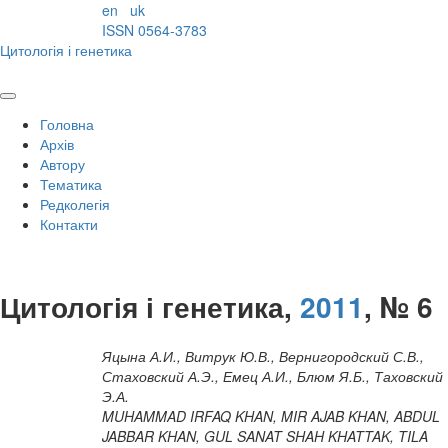
en
uk
ISSN 0564-3783
Цитологія і генетика
Головна
Архів
Автору
Тематика
Редколегія
Контакти
Цитологія і генетика,
2011
, № 6
Яцына А.И., Витрук Ю.В., Вернигородский С.В.,
Стаховский А.Э., Емец А.И., Блюм Я.Б., Таховский
Э.А.
MUHAMMAD IRFAQ KHAN, MIR AJAB KHAN, ABDUL
JABBAR KHAN, GUL SANAT SHAH KHATTAK, TILA