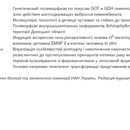
Генетический полиморфизм по локусам GOT и GDH семенно
зоне действия азотсодержащих выбросов химкомбината
Молекулярні технології в детекції чутливих та стійких до ізон
Поліморфізм внутрішньоклітинних ізоферментів
Schizophyl
території Донецької області
6
Индукция экспрессии гена репаративного энзима О
-метилг
влиянием цитокина EMAP II в клетках человека
in vitro
аш
Візуалізація особливостей розподілу і накопичення наночасти
резистентних до протипухлинних препаратів клітинах раку м
термінів культивування із феромагнетиком у ліпосомній фор
Основні напрямки генетичної трансформації представників 
ої біології та генетичної інженерії НАН України, Редакція журнал