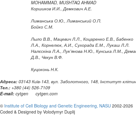
MOHAMMAD, MUSHTAQ AHMAD
Коршиков И.И., Демкович А.Е.
Лиманська О.Ю., Лиманський О.П.
Бойко С.М.
Лыло В.В., Мацевич Л.Л., Коцаренко Е.В., Бабенко
Л.А., Корнелюк, А.И., Сухорада Е.М., Лукаш Л.Л.
Налєскіна Л.А., Лук'янова Н.Ю., Кунська Л.М., Дем
Д.В., Чехун В.Ф.
Куцоконь Н.К.
Адреса:
03143 Київ-143, вул. Заболотного, 148, Інститут клітинн
Тел.:
+380 (44) 526-7109
E-mail:
cytgen
cytgen.com
©
Institute of Cell Biology and Genetic Engineering, NASU
2002-2026
Coded & Designed by Volodymyr Duplij