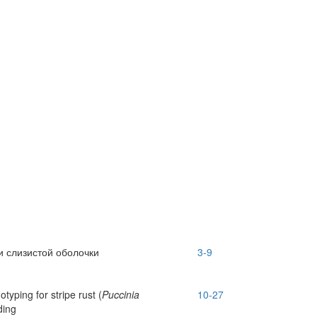
 слизистой оболочки
3-9
yping for stripe rust (
Puccinia
10-27
ding