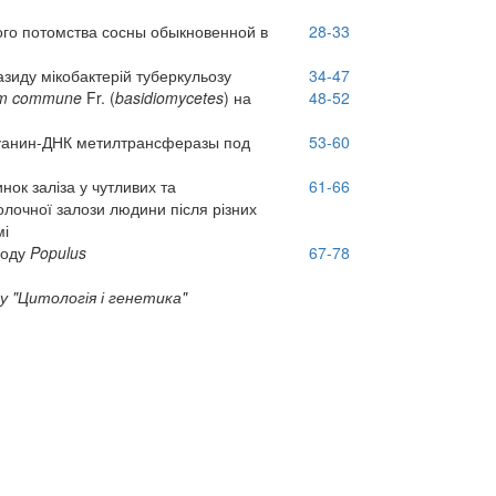
го потомства сосны обыкновенной в
28-33
іазиду мікобактерій туберкульозу
34-47
lum commune
Fr. (
basidiomycetes
) на
48-52
уанин-ДНК метилтрансферазы под
53-60
нок заліза у чутливих та
61-66
олочної залози людини після різних
мі
роду
Populus
67-78
у "Цитологія і генетика"